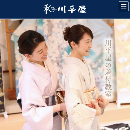
コ
ナ
ン
ビ
テ
ゲ
ン
ー
ツ
シ
へ
ョ
ス
ン
キ
に
ッ
移
プ
動