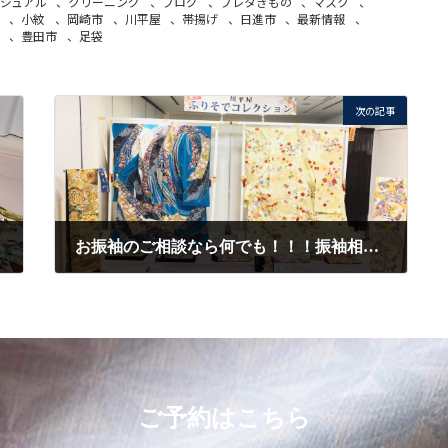
ジュアル
、
クリーニング
、
ブログ
、
プレタきもの
、
マスク
、
、
小紋
、
岡崎市
、
川平屋
、
帯揚げ
、
日進市
、
最新情報
、
、
豊田市
、
足袋
次の記事
お振袖のご相談なら何でも！！！振袖相談会開催中です！！！
2020/8/28
ご予約はこちら