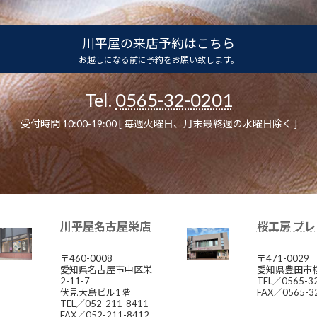
川平屋の来店予約はこちら
お越しになる前に予約をお願い致します。
Tel.
0565-32-0201
受付時間 10:00-19:00 [ 毎週火曜日、月末最終週の水曜日除く ]
川平屋名古屋栄店
桜工房 プ
〒460-0008
〒471-0029
愛知県名古屋市中区栄
愛知県豊田市桜
2-11-7
TEL／0565-3
伏見大島ビル1階
FAX／0565-3
TEL／052-211-8411
FAX／052-211-8412