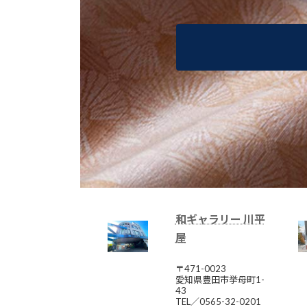
和ギャラリー 川平
屋
〒471-0023
愛知県豊田市挙母町1-
43
TEL／0565-32-0201