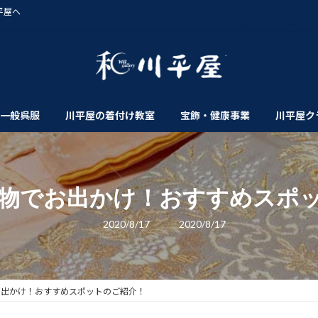
平屋へ
一般呉服
川平屋の着付け教室
宝飾・健康事業
川平屋ク
物でお出かけ！おすすめスポ
最
2020/8/17
2020/8/17
終
更
新
日
時
:
お出かけ！おすすめスポットのご紹介！