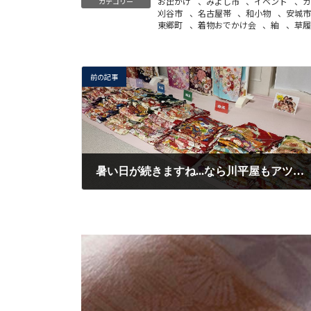
お出かけ
、
みよし市
、
イベント
、
カ
カテゴリー
刈谷市
、
名古屋帯
、
和小物
、
安城市
東郷町
、
着物おでかけ会
、
紬
、
草履
前の記事
暑い日が続きますね...なら川平屋もアツい日を！！川平屋豊田店の振袖企画第２弾！！！
2020/8/15