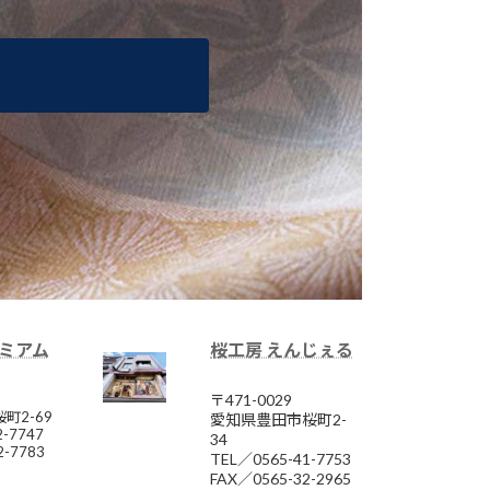
レミアム
桜工房 えんじぇる
〒471-0029
町2-69
愛知県豊田市桜町2-
2-7747
34
2-7783
TEL／0565-41-7753
FAX／0565-32-2965