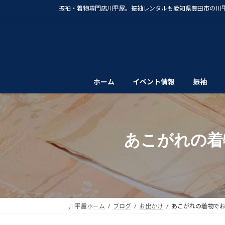
コ
ナ
振袖・着物専門店川平屋。振袖レンタルも愛知県豊田市の川
ン
ビ
テ
ゲ
ン
ー
ツ
シ
へ
ョ
ス
ン
ホーム
イベント情報
振袖
キ
に
ッ
移
プ
動
あこがれの着
川平屋ホーム
ブログ
お出かけ
あこがれの着物で