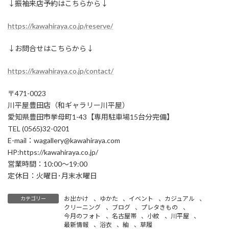
↓振袖来店予約はこちらから↓
https://kawahiraya.co.jp/reserve/
↓お問合せはこちらから↓
https://kawahiraya.co.jp/contact/
〒471-0023
川平屋豊田店（和ギャラリー川平屋）
愛知県豊田市挙母町1-43【専用駐車場15台分完備】
TEL (0565)32-0201
E-mail：wagallery@kawahiraya.com
HP:https://kawahiraya.co.jp/
営業時間：10:00～19:00
定休日：火曜日･月末水曜日
お出かけ
、
ゆかた
、
イベント
、
カジュアル
、
カテゴリー
クリーニング
、
ブログ
、
プレタきもの
、
今月のフォト
、
名古屋帯
、
小紋
、
川平屋
、
最新情報
、
浴衣
、
紬
、
草履