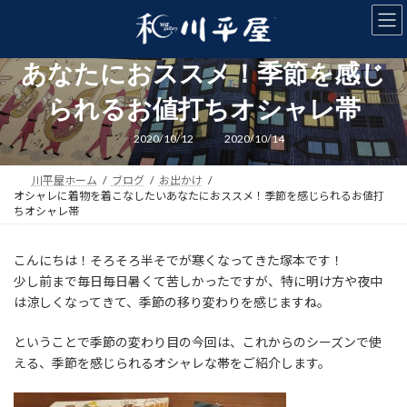
コ
ナ
ン
ビ
オシャレに着物を着こなしたい
テ
ゲ
ン
ー
あなたにおススメ！季節を感じ
ツ
シ
へ
ョ
られるお値打ちオシャレ帯
ス
ン
キ
に
最
2020/10/12
2020/10/14
終
ッ
移
更
新
プ
動
川平屋ホーム
ブログ
お出かけ
日
時
オシャレに着物を着こなしたいあなたにおススメ！季節を感じられるお値打
:
ちオシャレ帯
こんにちは！そろそろ半そでが寒くなってきた塚本です！
少し前まで毎日毎日暑くて苦しかったですが、特に明け方や夜中
は涼しくなってきて、季節の移り変わりを感じますね。
ということで季節の変わり目の今回は、これからのシーズンで使
える、季節を感じられるオシャレな帯をご紹介します。