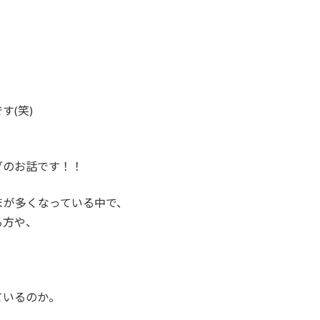
す(笑)
グのお話です！！
まが多くなっている中で、
る方や、
。
ているのか。