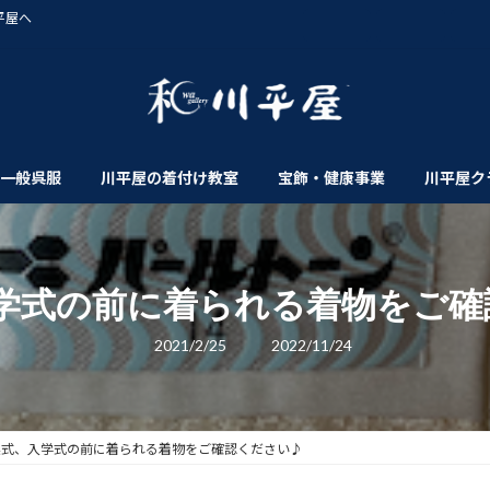
平屋へ
一般呉服
川平屋の着付け教室
宝飾・健康事業
川平屋ク
学式の前に着られる着物をご確
最
2021/2/25
2022/11/24
終
更
新
日
時
:
業式、入学式の前に着られる着物をご確認ください♪