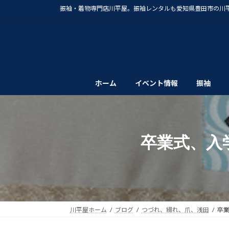
コ
ナ
振袖・着物専門店川平屋。振袖レンタルも愛知県豊田市の川
ン
ビ
テ
ゲ
ン
ー
ツ
シ
へ
ョ
ス
ン
ホーム
イベント情報
振袖
キ
に
ッ
移
プ
動
卒業式、入
川平屋ホーム
ブログ
つづれ、綴れ、爪、浅田
卒