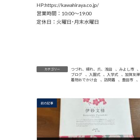
HP:https://kawahiraya.co.jp/
営業時間：10:00～19:00
定休日：火曜日･月末水曜日
つづれ、綴れ、爪、浅田
、
みよし市
カテゴリー
ブログ
、
入園式
、
入学式
、
加賀友禅
着物おでかけ会
、
訪問着
、
豊田市
、
前の記事