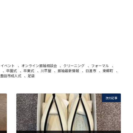
、
イベント
、
オンライン振袖相談会
、
クリーニング
、
フォーマル
、
、
卒園式
、
卒業式
、
川平屋
、
振袖最新情報
、
日進市
、
東郷町
、
豊田市成人式
、
足袋
次の記事