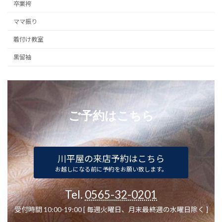
卒業袴
ママ振り
着付け教室
黒留袖
ご予約はこちら
川平屋の来店予約はこちら
お越しになる前に予約をお願い致します。
Tel.
0565-32-0201
受付時間 10:00-19:00 [ 毎週火曜日、月末最終週の水曜日除く ]