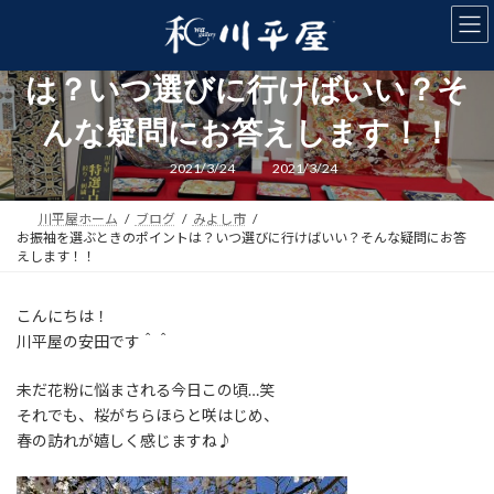
コ
ナ
ン
ビ
お振袖を選ぶときのポイント
テ
ゲ
ン
ー
は？いつ選びに行けばいい？そ
ツ
シ
へ
ョ
んな疑問にお答えします！！
ス
ン
キ
に
最
2021/3/24
2021/3/24
終
ッ
移
更
新
プ
動
川平屋ホーム
ブログ
みよし市
日
時
お振袖を選ぶときのポイントは？いつ選びに行けばいい？そんな疑問にお答
:
えします！！
こんにちは！
川平屋の安田です＾＾
未だ花粉に悩まされる今日この頃…笑
それでも、桜がちらほらと咲はじめ、
春の訪れが嬉しく感じますね♪