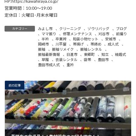
HP:https://kawahiraya.co.jp/
営業時間：10:00～19:00
定休日：火曜日･月末水曜日
みよし市
、
クリーニング
、
ゾウリバッグ
、
ブログ
カテゴリー
、
ママ振り
、
修理メンテナンス
、
刈谷市
、
前撮り
、
半衿
、
卒業袴
、
和装小物セット
、
安城市
、
岡崎市
、
川平屋
、
帯揚げ
、
帯締め
、
成人式
、
振袖
、
振袖リメイク
、
振袖レンタル
、
振袖最新情報
、
日進市
、
東郷町
、
知立
、
結婚式
、
草履
、
衣装レンタル
、
袋帯
、
豊田市
、
豊田市成人式
、
重衿
前の記事