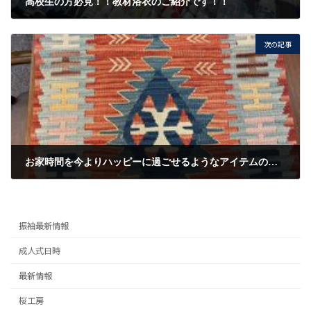
高校生の方必見！！教材浴衣のご紹介です！！
2021/3/22
次の記事
お家時間を今よりハッピーに過ごせるようなアイテムのご紹介です！！
2021/3/26
振袖最新情報
成人式日時
最新情報
桜工房