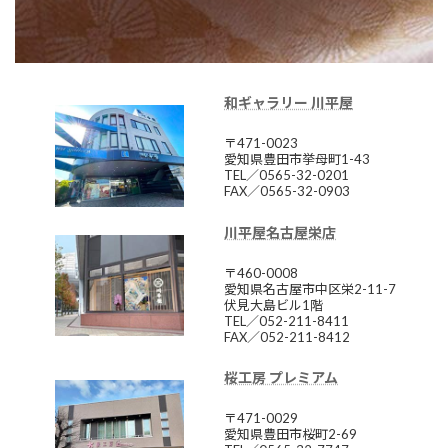
和ギャラリー 川平屋
〒471-0023
愛知県豊田市挙母町1-43
TEL／0565-32-0201
FAX／0565-32-0903
川平屋名古屋栄店
〒460-0008
愛知県名古屋市中区栄2-11-7
伏見大島ビル1階
TEL／052-211-8411
FAX／052-211-8412
桜工房 プレミアム
〒471-0029
愛知県豊田市桜町2-69