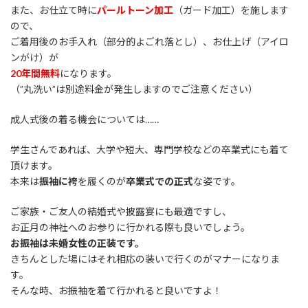
また、お仕立て時に
パールトーン加工
（ガード加工）を施します
ので、
ご着用後のお手入れ（部分的よごれ落とし）、お仕上げ（アイロ
ンがけ）が
20年間無料
になります。
（”丸洗い”は別途料金が発生しますのでご注意ください）
成人式後の着る機会については……
学生さんであれば、大学や短大、専門学校などの卒業式にも着て
頂けます。
本来は
振袖に袴
を履くのが
卒業式での正式
な姿です。
ご家族・ご友人の結婚式や披露宴にも最適ですし、
お正月の神社へのお参りに行かれる際も良いでしょう。
お振袖は未婚女性の正装です。
きちんとした場にはそれ相応の装いで行くのがマナーになりま
す。
そんな時、お振袖を着て行かれると良いですよ！