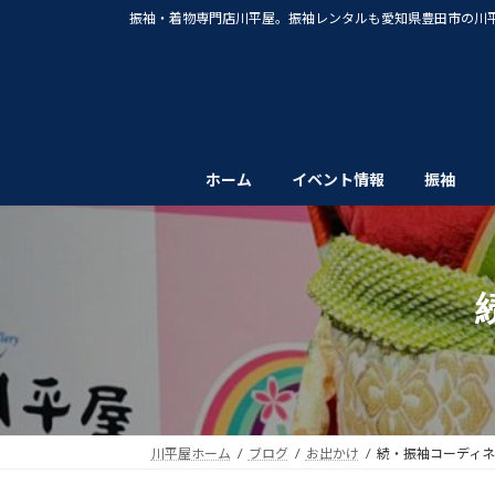
コ
ナ
振袖・着物専門店川平屋。振袖レンタルも愛知県豊田市の川
ン
ビ
テ
ゲ
ン
ー
ツ
シ
へ
ョ
ス
ン
ホーム
イベント情報
振袖
キ
に
ッ
移
プ
動
川平屋ホーム
ブログ
お出かけ
続・振袖コーディ