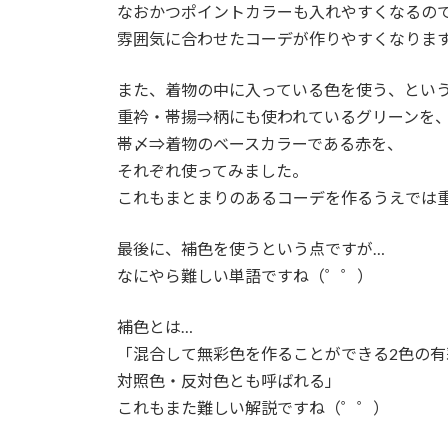
なおかつポイントカラーも入れやすくなるの
雰囲気に合わせたコーデが作りやすくなりま
また、着物の中に入っている色を使う、とい
重衿・帯揚⇒柄にも使われているグリーンを
帯〆⇒着物のベースカラーである赤を、
それぞれ使ってみました。
これもまとまりのあるコーデを作るうえでは
最後に、補色を使うという点ですが…
なにやら難しい単語ですね（゜゜）
補色とは…
「混合して無彩色を作ることができる2色の
対照色・反対色とも呼ばれる」
これもまた難しい解説ですね（゜゜）