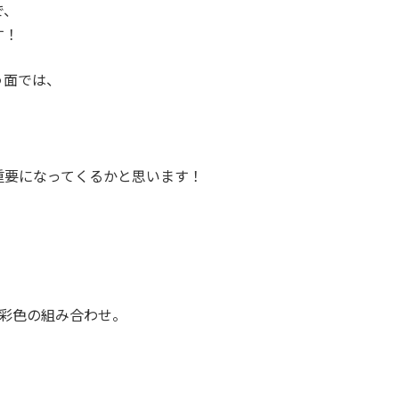
で、
す！
う面では、
、
重要になってくるかと思います！
有彩色の組み合わせ。