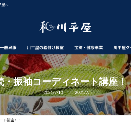
平屋へ
一般呉服
川平屋の着付け教室
宝飾・健康事業
川平屋ク
続・振袖コーディネート講座！
最
2021/7/10
2021/7/5
終
更
新
日
時
:
ネート講座！！