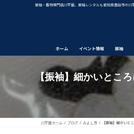
コ
ナ
振袖・着物専門店川平屋。振袖レンタルも愛知県豊田市の川
ン
ビ
テ
ゲ
ン
ー
ツ
シ
へ
ョ
ス
ン
ホーム
イベント情報
振袖
キ
に
ッ
移
プ
動
【振袖】細かいところ
川平屋ホーム
ブログ
みよし市
【振袖】細かいと