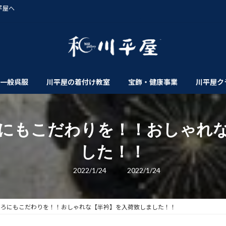
平屋へ
一般呉服
川平屋の着付け教室
宝飾・健康事業
川平屋ク
にもこだわりを！！おしゃれ
した！！
最
2022/1/24
2022/1/24
終
更
新
日
時
ころにもこだわりを！！おしゃれな【半衿】を入荷致しました！！
: