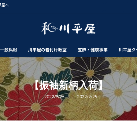
平屋へ
一般呉服
川平屋の着付け教室
宝飾・健康事業
川平屋ク
【振袖新柄入荷】
最
2022/9/25
2022/9/25
終
更
新
日
時
: