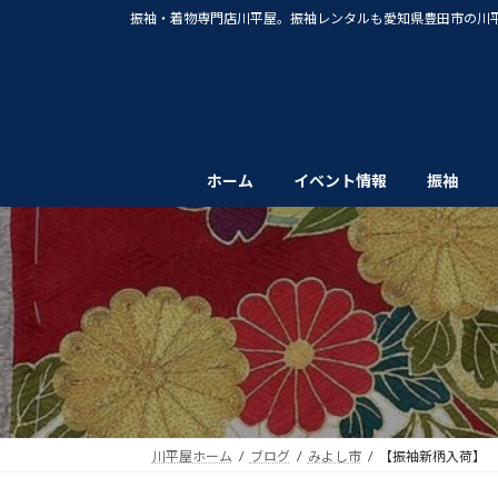
コ
ナ
振袖・着物専門店川平屋。振袖レンタルも愛知県豊田市の川
ン
ビ
テ
ゲ
ン
ー
ツ
シ
へ
ョ
ス
ン
ホーム
イベント情報
振袖
キ
に
ッ
移
プ
動
川平屋ホーム
ブログ
みよし市
【振袖新柄入荷】