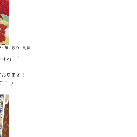
禅・箔・絞り・刺繍
ですね＾＾
ております！
（゜゜）