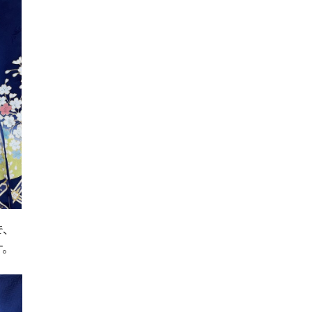
で、
す。