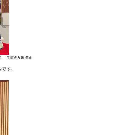
耕 手描き友禅振袖
袖です。