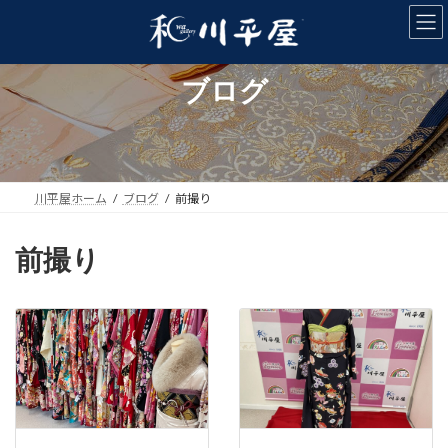
コ
ナ
ン
ビ
テ
ゲ
ン
ー
ブログ
ツ
シ
へ
ョ
ス
ン
キ
に
ッ
移
プ
動
川平屋ホーム
ブログ
前撮り
前撮り