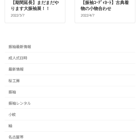
【期間延長】まだまだや
【振袖ｺｰﾃﾞｨﾈｰﾄ】古典着
ります大振袖展！！
物の小物合わせ
2022/5/7
2022/4/7
振袖最新情報
成人式日時
最新情報
桜工房
振袖
振袖レンタル
小紋
紬
名古屋帯