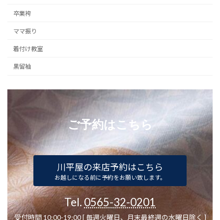
卒業袴
ママ振り
着付け教室
黒留袖
ご予約はこちら
川平屋の来店予約はこちら
お越しになる前に予約をお願い致します。
Tel.
0565-32-0201
受付時間 10:00-19:00 [ 毎週火曜日、月末最終週の水曜日除く ]