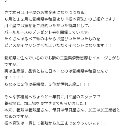
さて本日は川平屋の名物企画になりつつある、
６月と１２月に愛媛県宇和島より『松本真珠』のご紹介です♪
川平屋では振袖をご成約いただいた特典として、
パールルースのプレゼント会を開催しています。
たくさんあるペア珠の中からお選びいただいたものを
ピアスかイヤリングへ加工いただくイベントになります！！
愛知県に住んでいるのでお隣の三重県伊勢志摩をイメージしがち
ですが、
実は生産量、品質ともに日本一なのは愛媛県宇和島なんで
す！！！！
ちなみに２位は長崎県、３位が伊勢志摩...！！！
そんな宇和島へちょうど一年前に川平屋のスタッフで
養殖場と、加工場を見学させてもらいました！
本来、養殖は養殖屋さん、母貝は母貝屋さん、加工は加工業者と
なるのですが、
松本真珠は一貫して養殖から加工までをやっています！！