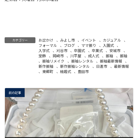
お出かけ
、
みよし市
、
イベント
、
カジュアル
、
カテゴリー
フォーマル
、
ブログ
、
ママ振り
、
入園式
、
入学式
、
刈谷市
、
卒園式
、
卒業式
、
安城市
、
宝飾
、
岡崎市
、
川平屋
、
成人式
、
振袖
、
振袖
、
振袖リメイク
、
振袖レンタル
、
振袖最新情報
、
新作振袖
、
新作振袖レンタル
、
日進市
、
最新情報
、
東郷町
、
結婚式
、
豊田市
前の記事