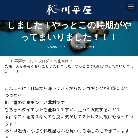
コ
ナ
ン
ビ
皆様、大変長らくお待たせいた
テ
ゲ
ン
ー
しました！やっとこの時期がや
ツ
シ
へ
ョ
ってまいりました！！！
ス
ン
キ
に
最
2020/5/31
2020/5/31
終
ッ
移
更
新
プ
動
川平屋ホーム
ブログ
お出かけ
日
時
皆様、大変長らくお待たせいたしました！やっとこの時期がやってまいりまし
:
た！！！
こんにちは！仕事から帰ってきてからのジョギングが日課になり
つつある
川平屋のくまモン
こと
北村
です！
もちろんダイエットも兼ねてですが、走って没頭することで
余計なことを考えなくても良い気がしてストレス発散にもなってい
ます！
あとは近所に小さな料理屋さんを見つける楽しみもできています
♪