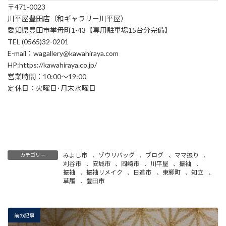
〒471-0023
川平屋豊田店（和ギャラリー川平屋）
愛知県豊田市挙母町1-43【専用駐車場15台分完備】
TEL (0565)32-0201
E-mail：wagallery@kawahiraya.com
HP:https://kawahiraya.co.jp/
営業時間：10:00～19:00
定休日：火曜日･月末水曜日
みよし市
、
ゾウリバッグ
、
ブログ
、
ママ振り
、
カテゴリー
刈谷市
、
安城市
、
岡崎市
、
川平屋
、
振袖
、
振袖
、
振袖リメイク
、
日進市
、
東郷町
、
知立
、
草履
、
豊田市
前の記事