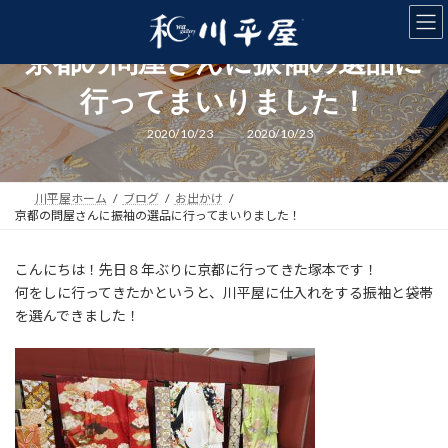
コ
ナ
ン
ビ
テ
ゲ
京都の問屋さんに振袖の選品に
ン
ー
ツ
シ
行ってまいりました！
へ
ョ
ス
ン
最
2020/10/23
2020/10/23
終
キ
に
更
新
ッ
移
日
プ
動
時
川平屋ホーム
ブログ
お出かけ
:
京都の問屋さんに振袖の選品に行ってまいりました！
こんにちは！先日８年ぶりに京都に行ってきた塚本です！
何をしに行ってきたかというと、川平屋に仕入れをする振袖と袋帯
を選んできました！