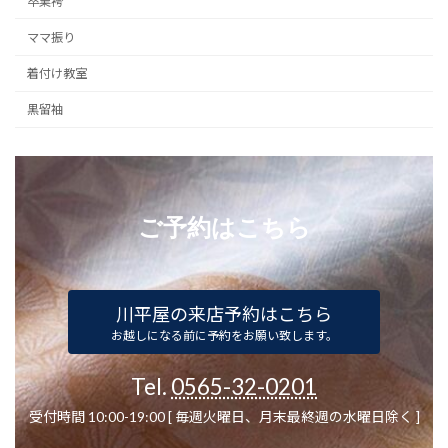
卒業袴
ママ振り
着付け教室
黒留袖
ご予約はこちら
川平屋の来店予約はこちら
お越しになる前に予約をお願い致します。
Tel.
0565-32-0201
受付時間 10:00-19:00 [ 毎週火曜日、月末最終週の水曜日除く ]