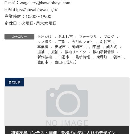
E-mail：wagallery@kawahiraya.com
HP:https://kawahiraya.co.jp/
営業時間：10:00～19:00
定休日：火曜日･月末水曜日
お出かけ
、
みよし市
、
フォーマル
、
ブログ
、
カテゴリー
ママ振り
、
京都
、
今月のフォト
、
刈谷市
、
卒業袴
、
安城市
、
岡崎市
、
川平屋
、
成人式
、
振袖
、
振袖
、
振袖リメイク
、
振袖最新情報
、
新作振袖
、
日進市
、
最新情報
、
東郷町
、
袋帯
、
豊田市
、
豊田市成人式
前の記事
加賀友禅コンテスト開催！皆様のお気に入りのデザインを教えてください！