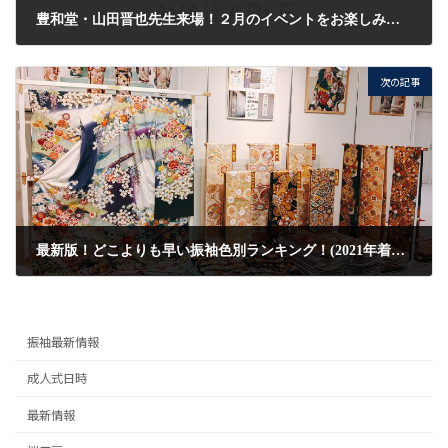
豊和堂・山田晋也先生来場！２月のイベントをお楽しみに！
2021/1/31
次の記事
最新版！どこよりも早い振袖色別ランキング！(2021年着物業界誌調べ)
2021/2/4
振袖最新情報
成人式日時
最新情報