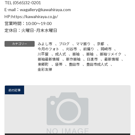
TEL (0565)32-0201
E-mail：wagallery@kawahiraya.com
HP:https://kawahiraya.co.jp/
営業時間：10:00～19:00
定休日：火曜日･月末水曜日
みよし市
、
ブログ
、
ママ振り
、
京都
、
カテゴリー
今月のフォト
、
刈谷市
、
前撮り
、
岡崎市
、
川平屋
、
成人式
、
振袖
、
振袖
、
振袖リメイク
、
振袖最新情報
、
新作振袖
、
日進市
、
最新情報
、
東郷町
、
袋帯
、
豊田市
、
豊田市成人式
、
金彩友禅
前の記事