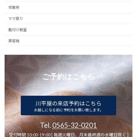
卒業袴
ママ振り
着付け教室
黒留袖
ご予約はこちら
川平屋の来店予約はこちら
お越しになる前に予約をお願い致します。
Tel.
0565-32-0201
受付時間 10:00-19:00 [ 毎週火曜日、月末最終週の水曜日除く ]