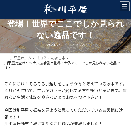
コ
ナ
ン
ビ
川平屋完全オリジナル振袖袋帯
テ
ゲ
ン
ー
登場！世界でここでしか見られ
ツ
シ
へ
ョ
ない逸品です！
ス
ン
キ
に
最
2021/2/4
2021/2/4
終
ッ
移
更
新
プ
動
川平屋ホーム
ブログ
みよし市
日
時
川平屋完全オリジナル振袖袋帯登場！世界でここでしか見られない逸品で
:
す！
こんにちは！そろそろ引越しをしようかなと考えている塚本です。
４月が近付いて、生活がガラッと変化する方も多いと思います。慣
れない生活で体調を崩さないようお気をつけ下さい！
今回は川平屋で振袖を見ようと思っていただいているお客様に速
報です！
川平屋振袖売り場に新たな注目商品が登場しました！