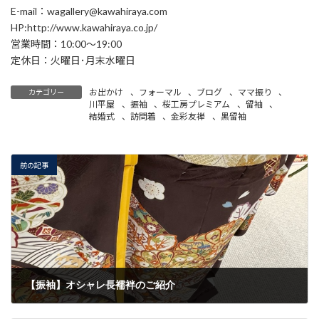
E-mail：wagallery@kawahiraya.com
HP:http://www.kawahiraya.co.jp/
営業時間：10:00～19:00
定休日：火曜日･月末水曜日
お出かけ
、
フォーマル
、
ブログ
、
ママ振り
、
カテゴリー
川平屋
、
振袖
、
桜工房プレミアム
、
留袖
、
結婚式
、
訪問着
、
金彩友禅
、
黒留袖
前の記事
【振袖】オシャレ長襦袢のご紹介
2022/10/15