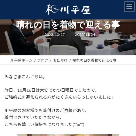
コ
ナ
ン
ビ
テ
ゲ
ン
ー
晴れの日を着物で迎える事
ツ
シ
へ
ョ
最
2022/10/17
2022/11/24
終
ス
ン
更
キ
に
新
日
ッ
移
時
:
プ
動
川平屋ホーム
ブログ
お出かけ
晴れの日を着物で迎える事
みなさまこんにちは。
昨日、10月16日は大安でかつ日曜日でしたので、
ご結婚式を迎えられる方がたくさんいらっしゃいました！
川平屋のお客様でも着付けのご依頼があり、
着付けさせていただきながら、
こちらも嬉しい気持ちになりました(*'ω'*)